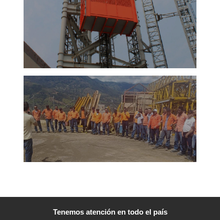
mayo
Le
¡A
cel
octub
2020
Le
más
Tenemos atención en todo el país