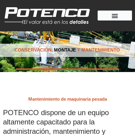
Ir
al
contenido
CONSERVACIÓN,
MONTAJE
Y MANTENIMIENTO
Mantenimiento de maquinaria pesada
POTENCO dispone de un equipo
altamente capacitado para la
administración, mantenimiento y