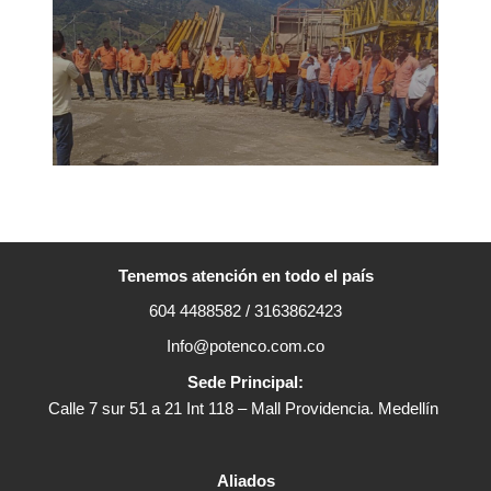
cel
octub
2020
Le
más
Tenemos atención en todo el país
604 4488582 / 3163862423
Info@potenco.com.co
Sede Principal:
Calle 7 sur 51 a 21 Int 118 – Mall Providencia. Medellín
Aliados