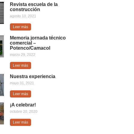
Revista escuela de la
construcción
agosto 10, 2021
Leer más
Memoria jornada técnico
comercial –
Potenco/Camacol
marzo 29, 2022
Leer más
Nuestra experiencia
mayo 31, 2021
Leer más
¡A celebrar!
octubre 20, 2020
Leer más