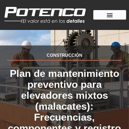
Ir
al
contenido
CONSTRUCCIÓN
Plan de mantenimiento
preventivo para
elevadores mixtos
(malacates):
Frecuencias,
componentes y registro