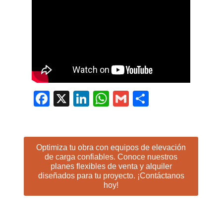
Facebook
X
LinkedIn
WhatsApp
Gmail
Compartir
Optimiza tu obra con equipos de elevación
de carga confiables. Conoce nuestros
planes flexibles de venta y alquiler
diseñados para tu proyecto. ¡Contáctanos
hoy!