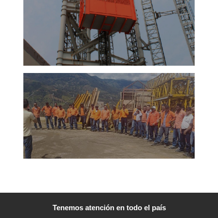
mayo
Le
¡A
cel
octub
2020
Le
más
Tenemos atención en todo el país