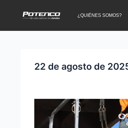
Ir
al
¿QUIÉNES SOMOS?
contenido
22 de agosto de 202
Eficiencia
energética
en
elevadores